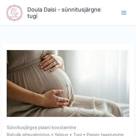
Skip
Doula Daisi - sünnitusjärgne
to
tugi
content
Sünnitusjärgse plaani koostamine
Rahulik ettevalmistus • Selgus • Tugi • Parem taastumine