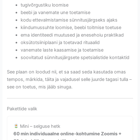
tugivõrgustiku loomise
beebi ja vanemate une toetamise
kodu ettevalmistamise sünnitusjärgseks ajaks
kiindumussuhte loomise, beebi toitmise toetuse
ema identiteedi muutused ja enesehoiu praktikad
oksütotsiiniplaani ja toetavad rituaalid
vanemate laste kaasamise ja toetamise
soovitatud sünnitusjärgsete spetsialistide kontaktid
See plaan on loodud nii, et sa saad seda kasutada omas
tempos, märkida, täita ja vajadusel selle juurde tagasi tulla –
see on toetus, mis jääb sinuga.
Pakettide valik
Mini – selguse hetk
60 min individuaalne online-kohtumine Zoomis +