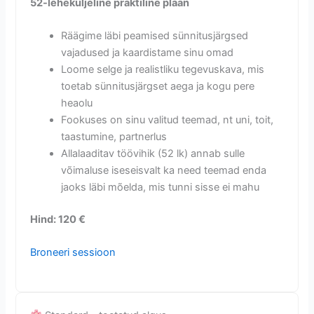
52-leheküljeline praktiline plaan
Räägime läbi peamised sünnitusjärgsed
vajadused ja kaardistame sinu omad
Loome selge ja realistliku tegevuskava, mis
toetab sünnitusjärgset aega ja kogu pere
heaolu
Fookuses on sinu valitud teemad, nt uni, toit,
taastumine, partnerlus
Allalaaditav töövihik (52 lk) annab sulle
võimaluse iseseisvalt ka need teemad enda
jaoks läbi mõelda, mis tunni sisse ei mahu
Hind: 120 €
Broneeri sessioon