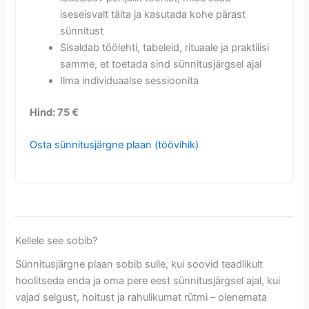
iseseisvalt täita ja kasutada kohe pärast
sünnitust
Sisaldab töölehti, tabeleid, rituaale ja praktilisi
samme, et toetada sind sünnitusjärgsel ajal
Ilma individuaalse sessioonita
Hind: 75 €
Osta sünnitusjärgne plaan (töövihik)
Kellele see sobib?
Sünnitusjärgne plaan sobib sulle, kui soovid teadlikult
hoolitseda enda ja oma pere eest sünnitusjärgsel ajal, kui
vajad selgust, hoitust ja rahulikumat rütmi – olenemata