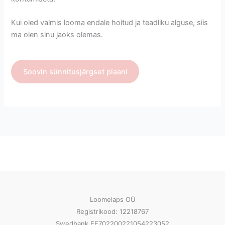
Kui oled valmis looma endale hoitud ja teadliku alguse, siis
ma olen sinu jaoks olemas.
Soovin sünnitusjärgset plaani
Loomelaps OÜ
Registrikood: 12218767
Swedbank EE702200221054223052