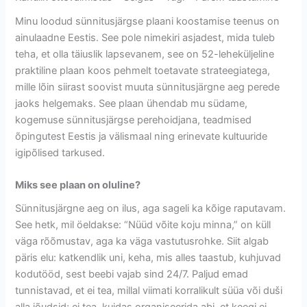
Minu loodud sünnitusjärgse plaani koostamise teenus on
ainulaadne Eestis. See pole nimekiri asjadest, mida tuleb
teha, et olla täiuslik lapsevanem, see on 52-leheküljeline
praktiline plaan koos pehmelt toetavate strateegiatega,
mille lõin siirast soovist muuta sünnitusjärgne aeg perede
jaoks helgemaks. See plaan ühendab mu südame,
kogemuse sünnitusjärgse perehoidjana, teadmised
õpingutest Eestis ja välismaal ning erinevate kultuuride
igipõlised tarkused.
Miks see plaan on oluline?
Sünnitusjärgne aeg on ilus, aga sageli ka kõige raputavam.
See hetk, mil öeldakse: “Nüüd võite koju minna,” on küll
väga rõõmustav, aga ka väga vastutusrohke. Siit algab
päris elu: katkendlik uni, keha, mis alles taastub, kuhjuvad
kodutööd, sest beebi vajab sind 24/7. Paljud emad
tunnistavad, et ei tea, millal viimati korralikult süüa või duši