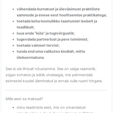
vähendada kurnatust ja üleväsimust praktiliste
sammude ja enese eest hoolitsemise praktikatega;
toetada keha loomulikku taastumist leebelt ja
teadlikult;
luua enda “küla” ja tugivõrgustik;
tugevdada partnerlust ja pere toimimist;
toetada vaimset tervist;
tunda end oma valikutes kindlalt, mitte
ülekoormatuna
.
See ei ole lihtsalt nõustamine. See on selge raamistik,
sügav kohalolu ja isiklik strateegia, mis pehmendab
esimestel kuudel üleminekut ja annab sulle ruumi hingata.
Mille eest sa maksad?
minu teadmiste eest, mis on omandatud