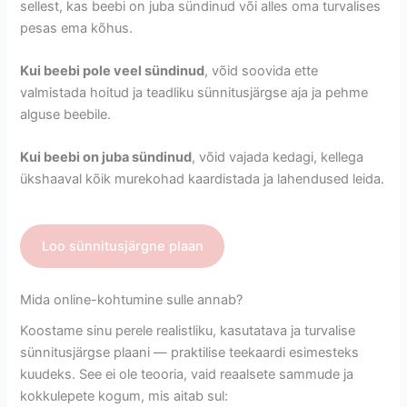
sellest, kas beebi on juba sündinud või alles oma turvalises
pesas ema kõhus.
Kui beebi pole veel sündinud
, võid soovida ette
valmistada hoitud ja teadliku sünnitusjärgse aja ja pehme
alguse beebile.
Kui beebi on juba sündinud
, võid vajada kedagi, kellega
ükshaaval kõik murekohad kaardistada ja lahendused leida.
Loo sünnitusjärgne plaan
Mida online-kohtumine sulle annab?
Koostame sinu perele realistliku, kasutatava ja turvalise
sünnitusjärgse plaani — praktilise teekaardi esimesteks
kuudeks. See ei ole teooria, vaid reaalsete sammude ja
kokkulepete kogum, mis aitab sul: