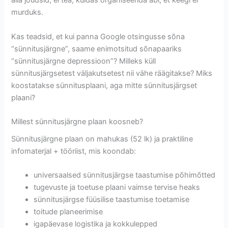
alla jõudsid; ei tea, kuidas organiseerida abi, et keegi ei
murduks.
Kas teadsid, et kui panna Google otsingusse sõna
“sünnitusjärgne”, saame enimotsitud sõnapaariks
“sünnitusjärgne depressioon”? Milleks küll
sünnitusjärgsetest väljakutsetest nii vähe räägitakse? Miks
koostatakse sünnitusplaani, aga mitte sünnitusjärgset
plaani?
Millest sünnitusjärgne plaan koosneb?
Sünnitusjärgne plaan on mahukas (52 lk) ja praktiline
infomaterjal + tööriist, mis koondab:
universaalsed sünnitusjärgse taastumise põhimõtted
tugevuste ja toetuse plaani vaimse tervise heaks
sünnitusjärgse füüsilise taastumise toetamise
toitude planeerimise
igapäevase logistika ja kokkulepped