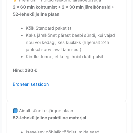
2 × 60 min kohtumist + 2 × 30 min järelkõnesid +
52-leheküljeline plaan
Kõik Standard paketist
Kaks järelkõnet pärast beebi sündi, kui vajad
nõu või kedagi, kes kuulaks (hiljemalt 24h
jooksul soovi avaldamisest)
Kindlustunne, et keegi hoiab kätt pulsil
Hind: 280 €
Broneeri sessioon
Ainult sünnitusjärgne plaan
52-leheküljeline praktiline materjal
Iseseisev põhjalik tööriist, mida saad