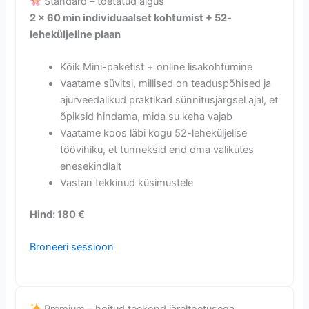
Standard – toetatud algus
2 × 60 min individuaalset kohtumist + 52-
leheküljeline plaan
Kõik Mini-paketist + online lisakohtumine
Vaatame süvitsi, millised on teaduspõhised ja
ajurveedalikud praktikad sünnitusjärgsel ajal, et
õpiksid hindama, mida su keha vajab
Vaatame koos läbi kogu 52-leheküljelise
töövihiku, et tunneksid end oma valikutes
enesekindlalt
Vastan tekkinud küsimustele
Hind: 180 €
Broneeri sessioon
Premium – hoitud teekond järeltoetusega