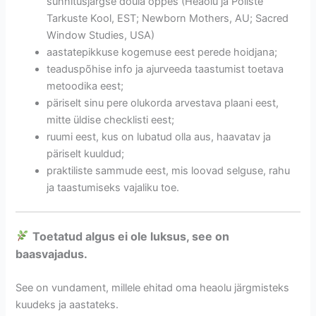
sünnitusjärgse doula õppes (Heaolu ja Põliste
Tarkuste Kool, EST; Newborn Mothers, AU; Sacred
Window Studies, USA)
aastatepikkuse kogemuse eest perede hoidjana;
teaduspõhise info ja ajurveeda taastumist toetava
metoodika eest;
päriselt sinu pere olukorda arvestava plaani eest,
mitte üldise checklisti eest;
ruumi eest, kus on lubatud olla aus, haavatav ja
päriselt kuuldud;
praktiliste sammude eest, mis loovad selguse, rahu
ja taastumiseks vajaliku toe.
Toetatud algus ei ole luksus, see on
baasvajadus.
See on vundament, millele ehitad oma heaolu järgmisteks
kuudeks ja aastateks.