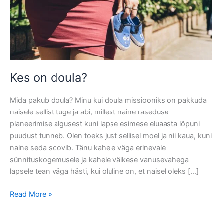
Kes on doula?
Mida pakub doula? Minu kui doula missiooniks on pakkuda
naisele sellist tuge ja abi, millest naine raseduse
planeerimise algusest kuni lapse esimese eluaasta lõpuni
puudust tunneb. Olen toeks just sellisel moel ja nii kaua, kuni
naine seda soovib. Tänu kahele väga erinevale
sünnituskogemusele ja kahele väikese vanusevahega
lapsele tean väga hästi, kui oluline on, et naisel oleks […]
Kes on
Read More »
doula?