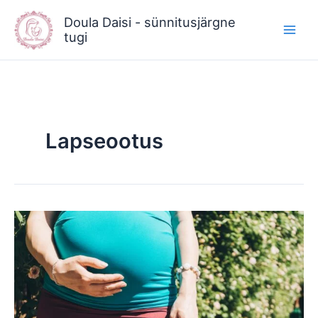
Skip
Doula Daisi - sünnitusjärgne
to
tugi
content
Lapseootus