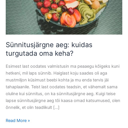
Sünnitusjärgne aeg: kuidas
turgutada oma keha?
Esimest last oodates valmistusin ma peaaegu kõigeks kuni
hetkeni, mil laps sünnib. Haiglast koju saades oli aga
mustmiljon küsimust beebi kohta ja mu enda tervis jäi
tahaplaanile. Teist last oodates teadsin, et vähemalt sama
oluline kui sünnitus, on ka sünnitusjärgne aeg. Kuigi teise
lapse sünnitusjärgne aeg tõi kaasa omad katsumused, olen
õnnelik, et olin teadlikult […]
Sünnitusjärgne
Read More »
aeg: