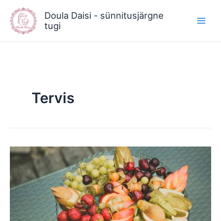
Skip
Doula Daisi - sünnitusjärgne
to
tugi
content
Tervis